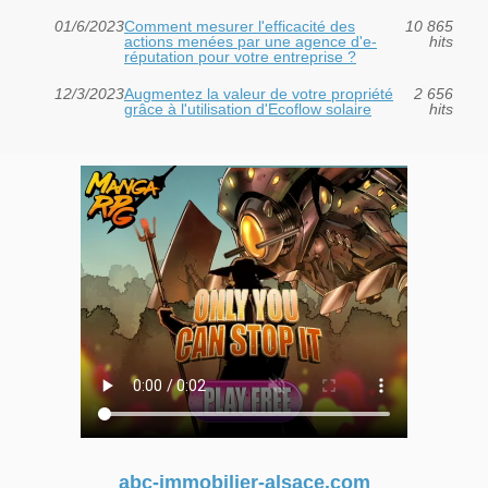
01/6/2023
Comment mesurer l'efficacité des
10 865
actions menées par une agence d'e-
hits
réputation pour votre entreprise ?
12/3/2023
Augmentez la valeur de votre propriété
2 656
grâce à l'utilisation d'Ecoflow solaire
hits
abc-immobilier-alsace.com