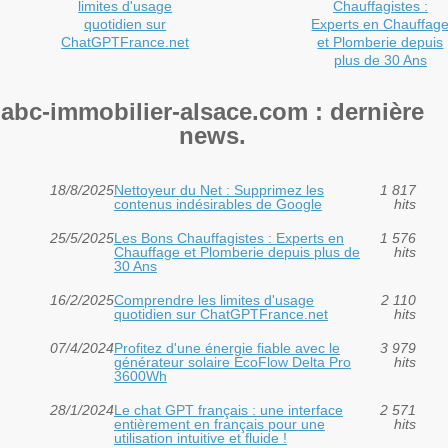
limites d'usage
Chauffagistes :
quotidien sur
Experts en Chauffag
ChatGPTFrance.net
et Plomberie depuis
plus de 30 Ans
abc-immobilier-alsace.com : dernière
news.
18/8/2025
Nettoyeur du Net : Supprimez les
1 817
contenus indésirables de Google
hits
25/5/2025
Les Bons Chauffagistes : Experts en
1 576
Chauffage et Plomberie depuis plus de
hits
30 Ans
16/2/2025
Comprendre les limites d'usage
2 110
quotidien sur ChatGPTFrance.net
hits
07/4/2024
Profitez d'une énergie fiable avec le
3 979
générateur solaire EcoFlow Delta Pro
hits
3600Wh
28/1/2024
Le chat GPT français : une interface
2 571
entièrement en français pour une
hits
utilisation intuitive et fluide !