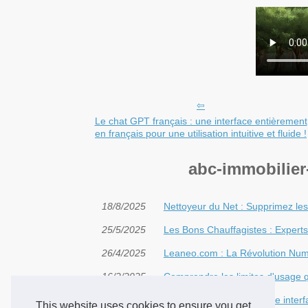
Le chat GPT français : une interface entièrement
en français pour une utilisation intuitive et fluide !
abc-immobilier
18/8/2025
Nettoyeur du Net : Supprimez le
25/5/2025
Les Bons Chauffagistes : Expert
26/4/2025
Leaneo.com : La Révolution Num
16/2/2025
Comprendre les limites d'usage 
28/1/2024
Le chat GPT français : une interfa
This website uses cookies to ensure you get