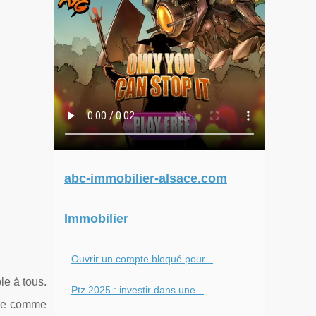
abc-immobilier-alsace.com
Immobilier
Ouvrir un compte bloqué pour...
le à tous.
Ptz 2025 : investir dans une...
nne comme