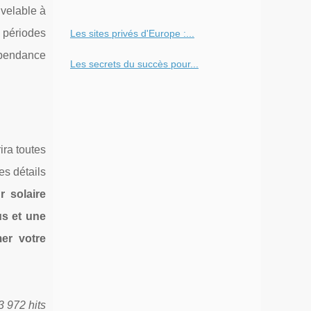
uvelable à
s périodes
Les sites privés d'Europe :...
épendance
Les secrets du succès pour...
ira toutes
es détails
r solaire
us et une
er votre
3 972 hits