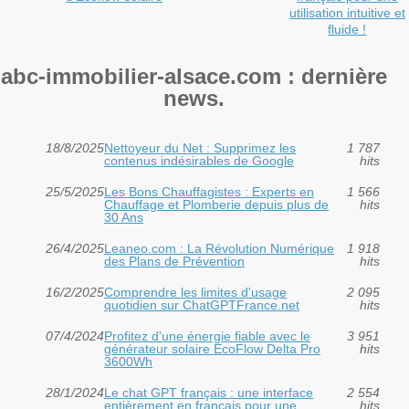
utilisation intuitive et
fluide !
abc-immobilier-alsace.com : dernière
news.
18/8/2025
Nettoyeur du Net : Supprimez les
1 787
contenus indésirables de Google
hits
25/5/2025
Les Bons Chauffagistes : Experts en
1 566
Chauffage et Plomberie depuis plus de
hits
30 Ans
26/4/2025
Leaneo.com : La Révolution Numérique
1 918
des Plans de Prévention
hits
16/2/2025
Comprendre les limites d'usage
2 095
quotidien sur ChatGPTFrance.net
hits
07/4/2024
Profitez d'une énergie fiable avec le
3 951
générateur solaire EcoFlow Delta Pro
hits
3600Wh
28/1/2024
Le chat GPT français : une interface
2 554
entièrement en français pour une
hits