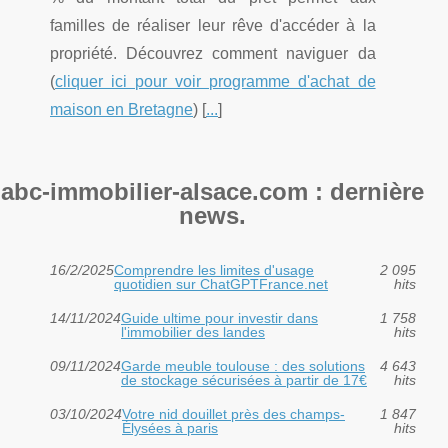
familles de réaliser leur rêve d'accéder à la
propriété. Découvrez comment naviguer da
(
cliquer ici pour voir programme d'achat de
maison en Bretagne
) [
...
]
abc-immobilier-alsace.com : dernière
news.
16/2/2025
Comprendre les limites d'usage
2 095
quotidien sur ChatGPTFrance.net
hits
14/11/2024
Guide ultime pour investir dans
1 758
l'immobilier des landes
hits
09/11/2024
Garde meuble toulouse : des solutions
4 643
de stockage sécurisées à partir de 17€
hits
03/10/2024
Votre nid douillet près des champs-
1 847
Élysées à paris
hits