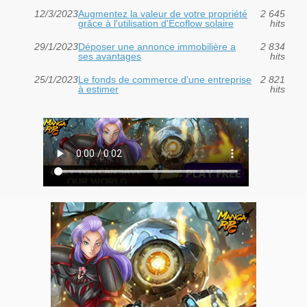
12/3/2023
Augmentez la valeur de votre propriété
2 645
grâce à l'utilisation d'Ecoflow solaire
hits
29/1/2023
Déposer une annonce immobilière a
2 834
ses avantages
hits
25/1/2023
Le fonds de commerce d'une entreprise
2 821
à estimer
hits