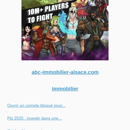
abc-immobilier-alsace.com
Immobilier
Ouvrir un compte bloqué pour...
Ptz 2025 : investir dans une...