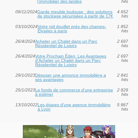
l'immobilier des landes
hits
09/11/2024
Garde meuble toulouse : des solutions
4 652
de stockage sécurisées à partir de 17€
hits
03/10/2024
Votre nid douillet près des champs-
1 852
Élysées à paris
hits
26/4/2024
Acheter un Chalet dans un Parc
2 697
Résidentiel de Loisirs
hits
26/4/2024
Votre Prochain Éden: Les Avantages
2 697
d’Acheter un Chalet dans un Parc
hits
Résidentiel de Loisirs
29/1/2023
Déposer une annonce immobilière a
2 841
ses avantages
hits
25/1/2023
Le fonds de commerce d'une entreprise
2 829
à estimer
hits
13/10/2022
Les étapes d'une agence immobilière
5 867
à Lyon
hits