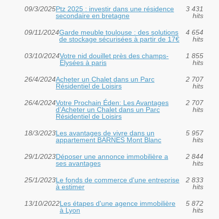
09/3/2025
Ptz 2025 : investir dans une résidence
3 431
secondaire en bretagne
hits
09/11/2024
Garde meuble toulouse : des solutions
4 654
de stockage sécurisées à partir de 17€
hits
03/10/2024
Votre nid douillet près des champs-
1 855
Élysées à paris
hits
26/4/2024
Acheter un Chalet dans un Parc
2 707
Résidentiel de Loisirs
hits
26/4/2024
Votre Prochain Éden: Les Avantages
2 707
d’Acheter un Chalet dans un Parc
hits
Résidentiel de Loisirs
18/3/2023
Les avantages de vivre dans un
5 957
appartement BARNES Mont Blanc
hits
29/1/2023
Déposer une annonce immobilière a
2 844
ses avantages
hits
25/1/2023
Le fonds de commerce d'une entreprise
2 833
à estimer
hits
13/10/2022
Les étapes d'une agence immobilière
5 872
à Lyon
hits