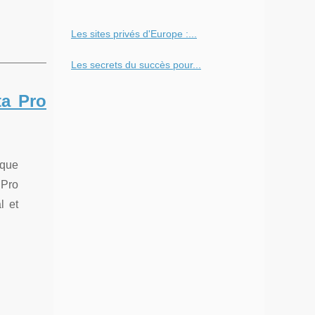
Les sites privés d'Europe :...
Les secrets du succès pour...
ta Pro
ique
 Pro
l et