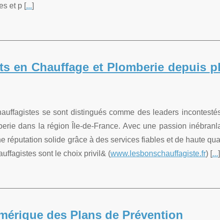
s et p [
...
]
ts en Chauffage et Plomberie depuis p
auffagistes se sont distingués comme des leaders incontesté
erie dans la région Île-de-France. Avec une passion inébranl
ne réputation solide grâce à des services fiables et de haute qual
agistes sont le choix privil& (
www.lesbonschauffagiste.fr
) [
...
]
mérique des Plans de Prévention