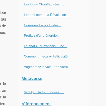
Les Bons Chauffagistes :...
teur
Leaneo.com : La Révolution...
 qui
Comprendre les limites...
s de
eurs
Profitez d'une énergie...
Le chat GPT français : une...
Comment mesurer l'efficacité...
Augmentez la valeur de votre...
Métaverse
r la
t en
Versity : Un tout nouveau...
r la
référencement
ien.