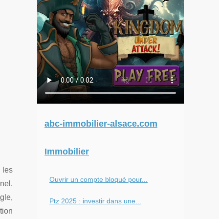
abc-immobilier-alsace.com
Immobilier
 les
Ouvrir un compte bloqué pour...
nel.
gle,
Ptz 2025 : investir dans une...
tion